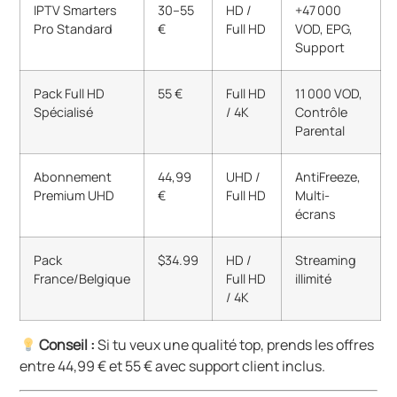
IPTV Smarters
30–55
HD /
+47 000
Pro Standard
€
Full HD
VOD, EPG,
Support
Pack Full HD
55 €
Full HD
11 000 VOD,
Spécialisé
/ 4K
Contrôle
Parental
Abonnement
44,99
UHD /
AntiFreeze,
Premium UHD
€
Full HD
Multi-
écrans
Pack
$34.99
HD /
Streaming
France/Belgique
Full HD
illimité
/ 4K
Conseil :
Si tu veux une qualité top, prends les offres
entre 44,99 € et 55 € avec support client inclus.