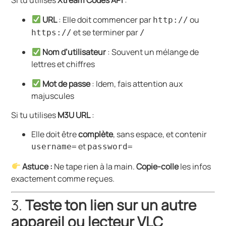
Si tu utilises
Xtream Codes API
:
URL
: Elle doit commencer par
ou
http://
et se terminer par
https://
/
Nom d’utilisateur
: Souvent un mélange de
lettres et chiffres
Mot de passe
: Idem, fais attention aux
majuscules
Si tu utilises
M3U URL
:
Elle doit être
complète
, sans espace, et contenir
et
username=
password=
Astuce :
Ne tape rien à la main.
Copie-colle
les infos
exactement comme reçues.
3.
Teste ton lien sur un autre
appareil ou lecteur VLC