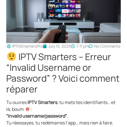
IPTVSmartersPro
July 15, 2025
7:11 pm
No Comments
IPTV Smarters – Erreur
“Invalid Username or
Password” ? Voici comment
réparer
Tu ouvres
IPTV Smarters
, tu mets tes identifiants… et
là, boum
:
“Invalid username/password”
.
Tu réessayes, tu redémarres l’app… mais rien à faire.