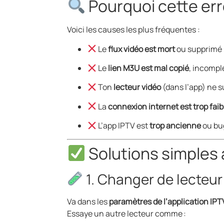
Pourquoi cette err
Voici les causes les plus fréquentes :
Le
flux vidéo est mort
ou supprimé
Le
lien M3U est mal copié
, incompl
Ton
lecteur vidéo
(dans l’app) ne s
La
connexion internet est trop faib
L’app IPTV est
trop ancienne
ou bu
Solutions simples à
1. Changer de lecteur
Va dans les
paramètres de l’application IP
Essaye un autre lecteur comme :