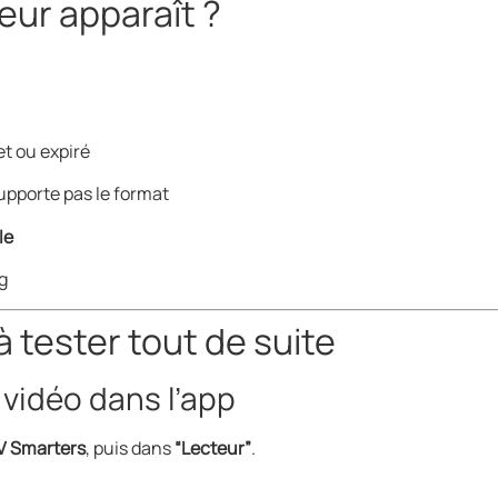
eur apparaît ?
et ou expiré
upporte pas le format
le
g
 tester tout de suite
 vidéo dans l’app
TV Smarters
, puis dans
“Lecteur”
.