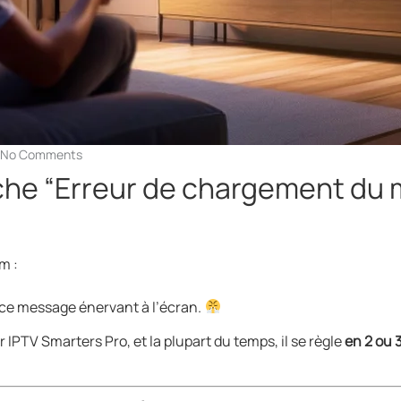
No Comments
che “Erreur de chargement du mé
m :
e ce message énervant à l’écran.
r IPTV Smarters Pro, et la plupart du temps, il se règle
en 2 ou 3