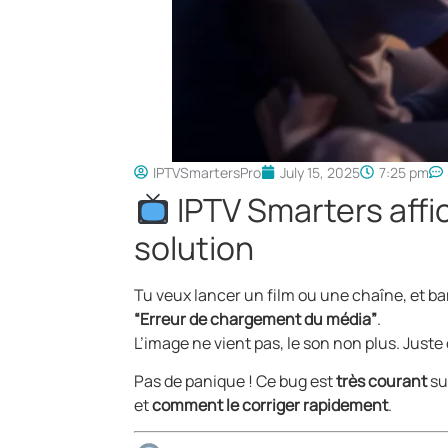
IPTVSmartersPro
July 15, 2025
7:25 pm
IPTV Smarters affi
solution
Tu veux lancer un film ou une chaîne, et ba
“Erreur de chargement du média”
.
L’image ne vient pas, le son non plus. Just
Pas de panique ! Ce bug est
très courant
su
et
comment le corriger rapidement
.