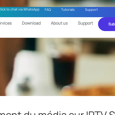
Click to chat via WhatsApp
FAQ
Tutorials
Support
rvices
Download
About us
Support
Sub
ment du média sur IPTV 