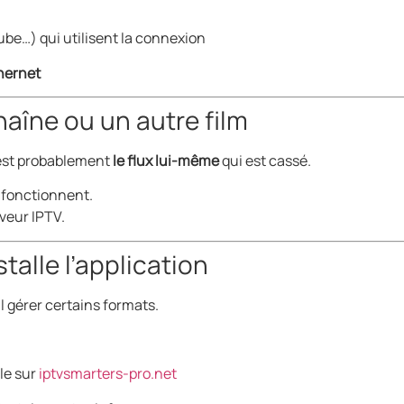
ube…) qui utilisent la connexion
hernet
haîne ou un autre film
c’est probablement
le flux lui-même
qui est cassé.
 fonctionnent.
rveur IPTV.
talle l’application
l gérer certains formats.
lle sur
iptvsmarters-pro.net