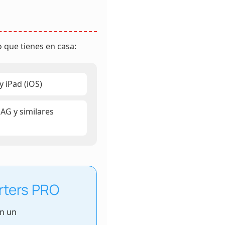
 que tienes en casa:
y iPad (iOS)
AG y similares
rters PRO
en un