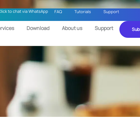
Click to chat via WhatsApp
FAQ
Tutorials
Support
rvices
Download
About us
Support
Sub