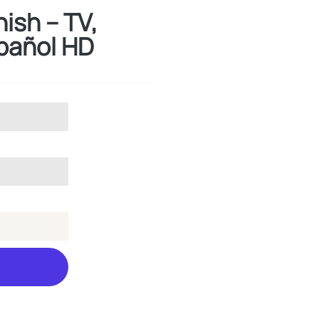
ish – TV,
spañol HD