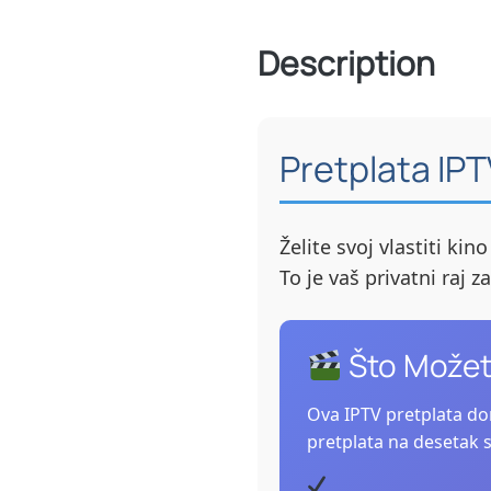
Description
Pretplata IP
Želite svoj vlastiti ki
To je vaš privatni raj z
Što Možet
Ova IPTV pretplata don
pretplata na desetak s