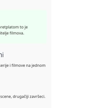
pretplatom to je
telje filmova.
mi
serije i filmove na jednom
scene, drugačiji završeci.