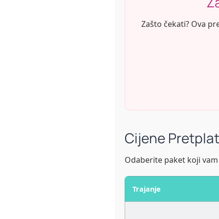
Z
Zašto čekati? Ova pret
Cijene Pretpl
Odaberite paket koji vam 
Trajanje