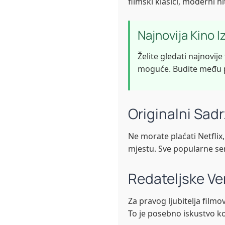
filmski klasici, moderni hi
Najnovija Kino I
Želite gledati najnovij
moguće. Budite među pr
Originalni Sad
Ne morate plaćati Netflix
mjestu. Sve popularne seri
Redateljske Ver
Za pravog ljubitelja filmo
To je posebno iskustvo ko