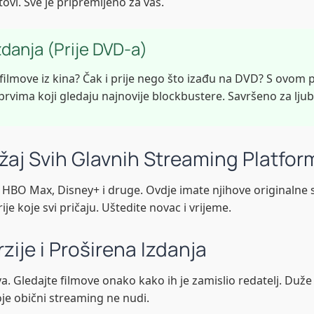
tovi. Sve je pripremljeno za vas.
zdanja (Prije DVD-a)
e filmove iz kina? Čak i prije nego što izađu na DVD? S ovom 
vima koji gledaju najnovije blockbustere. Savršeno za ljubi
ržaj Svih Glavnih Streaming Platfor
, HBO Max, Disney+ i druge. Ovdje imate njihove originalne 
je koje svi pričaju. Uštedite novac i vrijeme.
zije i Proširena Izdanja
va. Gledajte filmove onako kako ih je zamislio redatelj. Duže 
je obični streaming ne nudi.