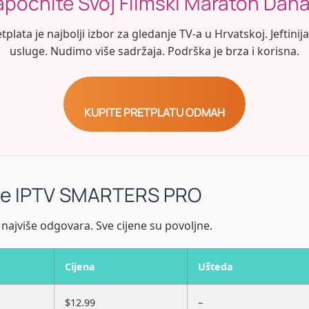
apočnite Svoj Filmski Maraton Dana
plata je najbolji izbor za gledanje TV-a u Hrvatskoj. Jeftinij
usluge. Nudimo više sadržaja. Podrška je brza i korisna.
KUPITE PRETPLATU ODMAH
ate IPTV SMARTERS PRO
najviše odgovara. Sve cijene su povoljne.
Cijena
Ušteda
$12.99
–