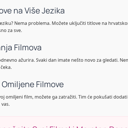
ove na Više Jezika
jeziku? Nema problema. Možete uključiti titlove na hrvatsk
sno za sve.
nja Filmova
odnevno ažurira. Svaki dan imate nešto novo za gledati. Ne
s čeka.
e Omiljene Filmove
 omiljeni film, možete ga zatražiti. Tim će pokušati dodati fi
 vas.