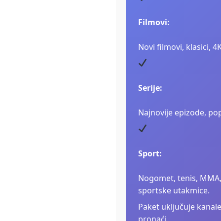
Filmovi:
Novi filmovi, klasici, 4
Serije:
Najnovije epizode, pop
Sport:
Nogomet, tenis, MMA, 
sportske utakmice.
Paket uključuje kanale z
pronaći.