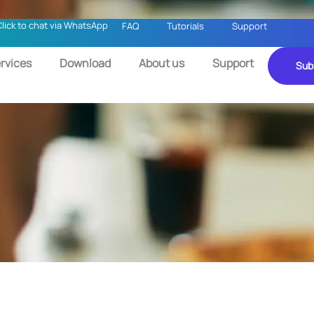
Click to chat via WhatsApp
FAQ
Tutorials
Support
rvices
Download
About us
Support
Sub