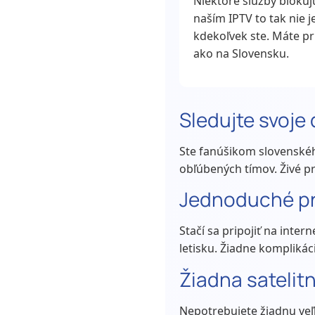
Niektoré služby blokuj
naším IPTV to tak nie j
kdekoľvek ste. Máte p
ako na Slovensku.
Sledujte svoje
Ste fanúšikom slovenskéh
obľúbených tímov. Živé p
Jednoduché pri
Stačí sa pripojiť na inter
letisku. Žiadne komplikác
Žiadna satelit
Nepotrebujete žiadnu veľkú