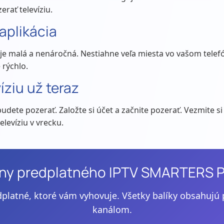
rať televíziu.
aplikácia
e malá a nenáročná. Nestiahne veľa miesta vo vašom telef
 rýchlo.
víziu už teraz
udete pozerať. Založte si účet a začnite pozerať. Vezmite si
elevíziu v vrecku.
ny predplatného IPTV SMARTERS 
dplatné, ktoré vám vyhovuje. Všetky balíky obsahujú 
kanálom.