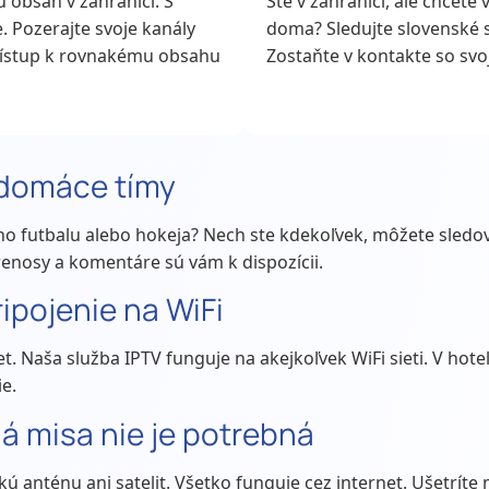
ú obsah v zahraničí. S
Ste v zahraničí, ale chcete 
e. Pozerajte svoje kanály
doma? Sledujte slovenské 
rístup k rovnakému obsahu
Zostaňte v kontakte so sv
 domáce tímy
o futbalu alebo hokeja? Nech ste kdekoľvek, môžete sledov
renosy a komentáre sú vám k dispozícii.
pojenie na WiFi
net. Naša služba IPTV funguje na akejkoľvek WiFi sieti. V hotel
ie.
ná misa nie je potrebná
 anténu ani satelit. Všetko funguje cez internet. Ušetríte m