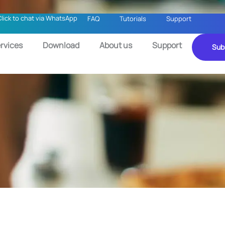
Click to chat via WhatsApp
FAQ
Tutorials
Support
rvices
Download
About us
Support
Sub