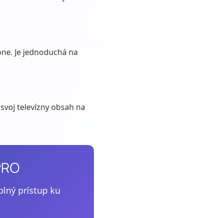
óne. Je jednoduchá na
 svoj televízny obsah na
PRO
plný prístup ku