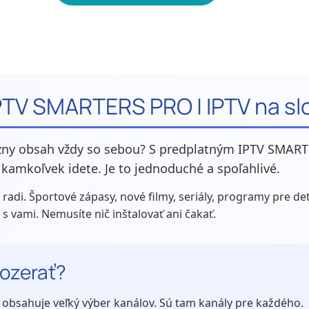
PTV SMARTERS PRO | IPTV na s
ízny obsah vždy so sebou? S predplatným IPTV SMART
 kamkoľvek idete. Je to jednoduché a spoľahlivé.
e radi. Športové zápasy, nové filmy, seriály, programy pre d
 s vami. Nemusíte nič inštalovať ani čakať.
ozerať?
 obsahuje veľký výber kanálov. Sú tam kanály pre každého.