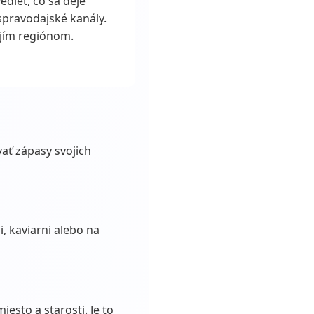
vedieť, čo sa deje
spravodajské kanály.
ojím regiónom.
ať zápasy svojich
i, kaviarni alebo na
iesto a starosti. Je to