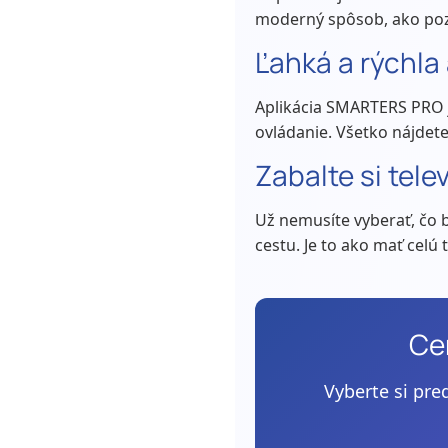
moderný spôsob, ako poze
Ľahká a rýchla 
Aplikácia SMARTERS PRO j
ovládanie. Všetko nájdete
Zabalte si tele
Už nemusíte vyberať, čo b
cestu. Je to ako mať celú t
Ce
Vyberte si pre