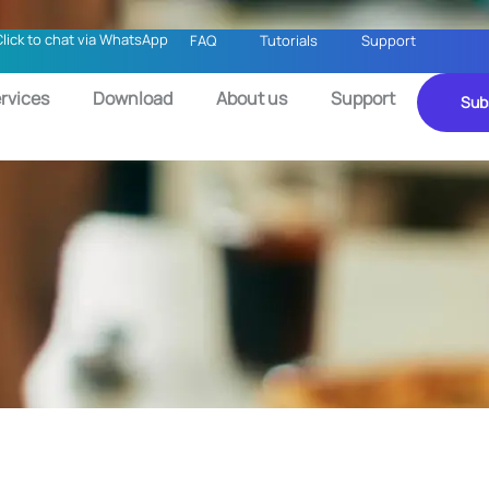
Click to chat via WhatsApp
FAQ
Tutorials
Support
rvices
Download
About us
Support
Sub