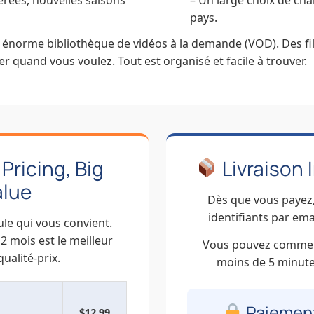
érées, nouvelles saisons
– Un large choix de ch
pays.
 énorme bibliothèque de vidéos à la demande (VOD). Des fi
 quand vous voulez. Tout est organisé et facile à trouver.
Pricing, Big
Livraison 
alue
Dès que vous payez,
identifiants par ema
ule qui vous convient.
 mois est le meilleur
Vous pouvez commen
ualité-prix.
moins de 5 minutes
Paiement
$12.99