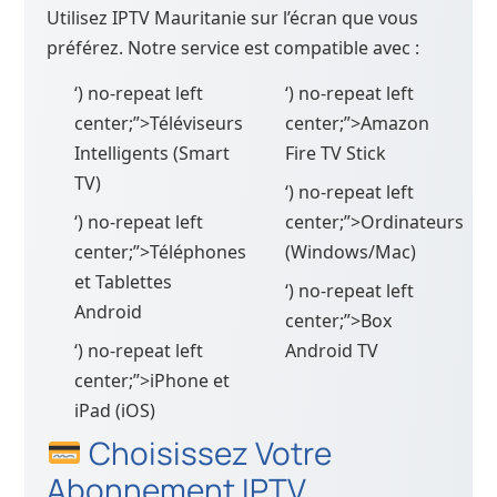
Utilisez IPTV Mauritanie sur l’écran que vous
préférez. Notre service est compatible avec :
‘) no-repeat left
‘) no-repeat left
center;”>Téléviseurs
center;”>Amazon
Intelligents (Smart
Fire TV Stick
TV)
‘) no-repeat left
‘) no-repeat left
center;”>Ordinateurs
center;”>Téléphones
(Windows/Mac)
et Tablettes
‘) no-repeat left
Android
center;”>Box
‘) no-repeat left
Android TV
center;”>iPhone et
iPad (iOS)
Choisissez Votre
Abonnement IPTV