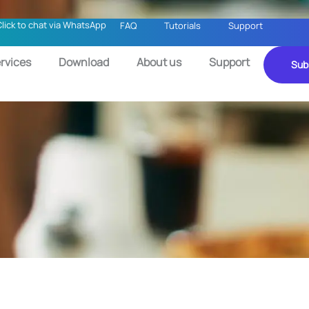
Click to chat via WhatsApp
FAQ
Tutorials
Support
rvices
Download
About us
Support
Sub