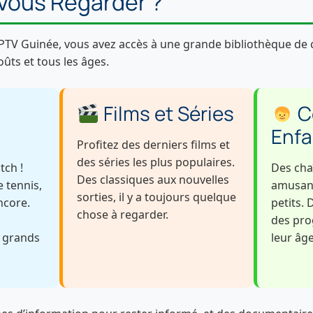
Vous Regarder ?
TV Guinée, vous avez accès à une grande bibliothèque de ch
ûts et tous les âges.
Films et Séries
C
Enfa
Profitez des derniers films et
des séries les plus populaires.
tch !
Des cha
Des classiques aux nouvelles
e tennis,
amusant
sorties, il y a toujours quelque
ncore.
petits.
chose à regarder.
des pr
s grands
leur âge
.