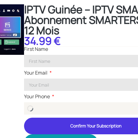
IPTV Guinée – IPTV SM
Abonnement SMARTERS
12 Mois
34.99 €
First Name
Your Email
Your Phone
Confirm Your Subscription