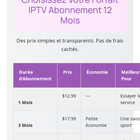
IPTV Abonnement 12
Mois
Des prix simples et transparents. Pas de frais
cachés.
Durée
Prix
Économie
Meilleu
d’Abonnement
Pour
$12.99
—
Essayer l
1 Mois
service
$17.99
Petite
Une sais
3 Mois
économie
sport