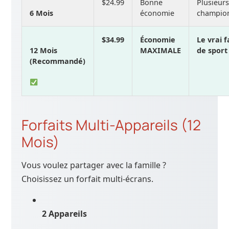
$24.99
Bonne
Plusieur
6 Mois
économie
champio
$34.99
Économie
Le vrai 
12 Mois
MAXIMALE
de sport
(Recommandé)
Forfaits Multi-Appareils (12
Mois)
Vous voulez partager avec la famille ?
Choisissez un forfait multi-écrans.
2 Appareils