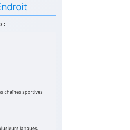
Endroit
s :
es chaînes sportives
plusieurs langues.