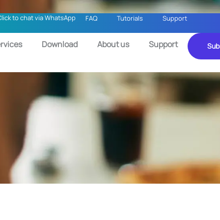
Click to chat via WhatsApp
FAQ
Tutorials
Support
rvices
Download
About us
Support
Sub