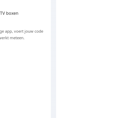
PTV boxen
p
ige app, voert jouw code
 werkt meteen.