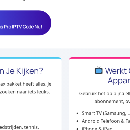
as Pro IPTV Code Nu!
 Je Kijken?
Werkt 
Appar
x pakket heeft alles. Je
zoeken naar iets leuks.
Gebruik het op bijna el
abonnement, ov
Smart TV (Samsung, L
Android Telefoon & Ta
edstrijden, tennis,
iPhone & iPad