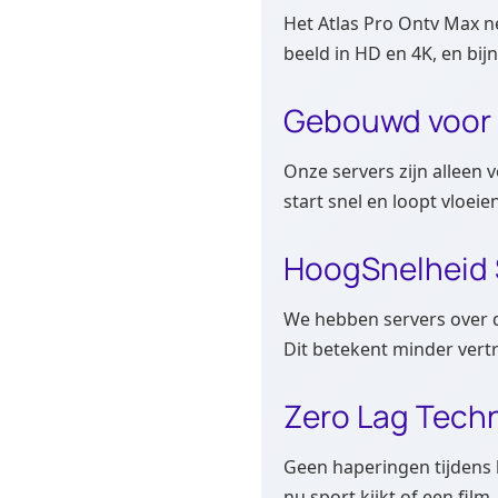
Het Atlas Pro Ontv Max n
beeld in HD en 4K, en bij
Gebouwd voor 
Onze servers zijn alleen v
start snel en loopt vloeie
HoogSnelheid 
We hebben servers over de
Dit betekent minder vertr
Zero Lag Tech
Geen haperingen tijdens 
nu sport kijkt of een film,