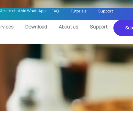
Click to chat via WhatsApp
FAQ
Tutorials
Support
rvices
Download
About us
Support
Sub