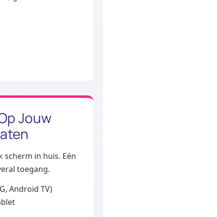
Op Jouw
aten
k scherm in huis. Eén
eral toegang.
G, Android TV)
blet