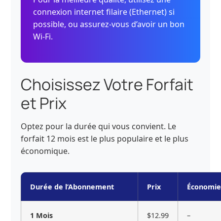
connexion internet filaire (Ethernet) si
possible, ou assurez-vous d’avoir un bon
Wi-Fi.
Choisissez Votre Forfait
et Prix
Optez pour la durée qui vous convient. Le
forfait 12 mois est le plus populaire et le plus
économique.
Durée de l’Abonnement
Prix
Économi
1 Mois
$12.99
–