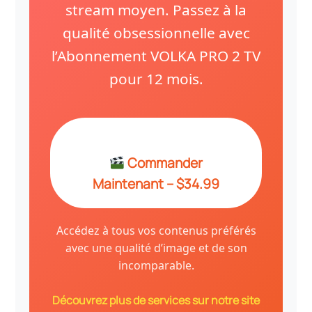
stream moyen. Passez à la
qualité obsessionnelle avec
l’Abonnement VOLKA PRO 2 TV
pour 12 mois.
Commander
Maintenant – $34.99
Accédez à tous vos contenus préférés
avec une qualité d’image et de son
incomparable.
Découvrez plus de services sur notre site