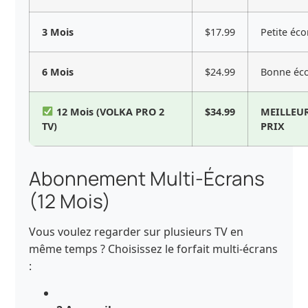
3 Mois
$17.99
Petite éc
6 Mois
$24.99
Bonne éc
12 Mois (VOLKA PRO 2
$34.99
MEILLEU
TV)
PRIX
Abonnement Multi-Écrans
(12 Mois)
Vous voulez regarder sur plusieurs TV en
même temps ? Choisissez le forfait multi-écrans
: