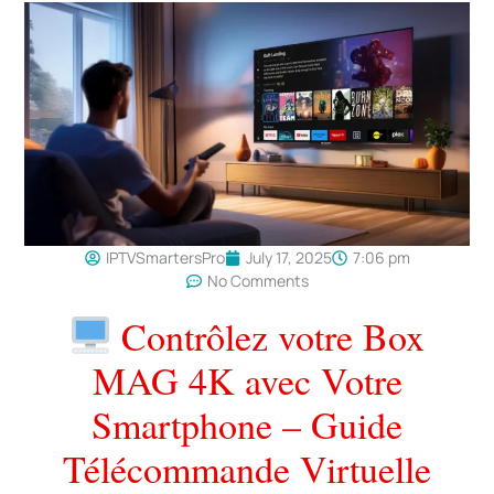
IPTVSmartersPro
July 17, 2025
7:06 pm
No Comments
Contrôlez votre Box
MAG 4K avec Votre
Smartphone – Guide
Télécommande Virtuelle