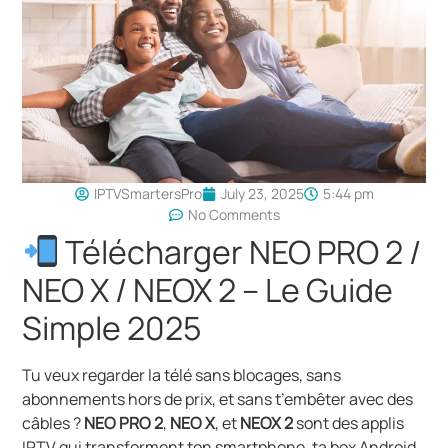
IPTVSmartersPro
July 23, 2025
5:44 pm
No Comments
Télécharger NEO PRO 2 /
NEO X / NEOX 2 – Le Guide
Simple 2025
Tu veux regarder la télé sans blocages, sans
abonnements hors de prix, et sans t’embêter avec des
câbles ?
NEO PRO 2
,
NEO X
, et
NEOX 2
sont des applis
IPTV qui transforment ton smartphone, ta box Android