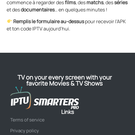
commence à regarder des
films
, des
matchs
, des
séries
et des
documentaires
… en quelques minutes !
Remplis le formulaire au-dessus
pour recevoir l’APK
et ton code IPTV aujourd’hui.
TV on your every screen with your
favorite Movies & TV Shows
Links
Terms of service
Privacy policy