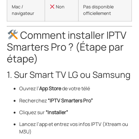
Mac /
Non
Pas disponible
navigateur
officiellement
Comment installer IPTV
Smarters Pro ? (Étape par
étape)
1. Sur Smart TV LG ou Samsung
Ouvrez l’
App Store
de votre télé
Recherchez
“IPTV Smarters Pro”
Cliquez sur
“Installer”
Lancez l’app et entrez vos infos IPTV (Xtream ou
M3U)