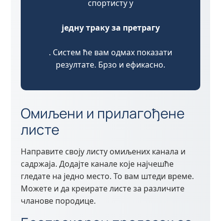
спортисту у
једну траку за претрагу
. Систем ће вам одмах показати
резултате. Брзо и ефикасно.
Омиљени и прилагођене
листе
Направите своју листу омиљених канала и
садржаја. Додајте канале које најчешће
гледате на једно место. То вам штеди време.
Можете и да креирате листе за различите
чланове породице.