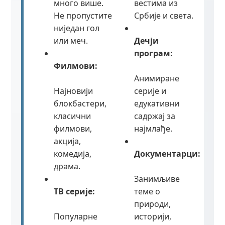
много више.
вестима из
Не пропустите
Србије и света.
ниједан гол
или меч.
Дечји
програм:
Филмови:
Анимиране
Најновији
серије и
блокбастери,
едукативни
класични
садржај за
филмови,
најмлађе.
акција,
комедија,
Документарци:
драма.
Занимљиве
ТВ серије:
теме о
природи,
Популарне
историји,