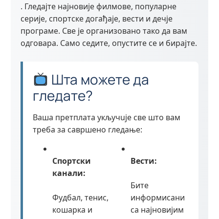
. Гледајте најновије филмове, популарне
серије, спортске догађаје, вести и дечје
програме. Све је организовано тако да вам
одговара. Само седите, опустите се и бирајте.
Шта можете да
гледате?
Ваша претплата укључuje све што вам
треба за савршено гледање:
Спортски
Вести:
канали:
Бите
Фудбал, тенис,
информисани
кошарка и
са најновијим