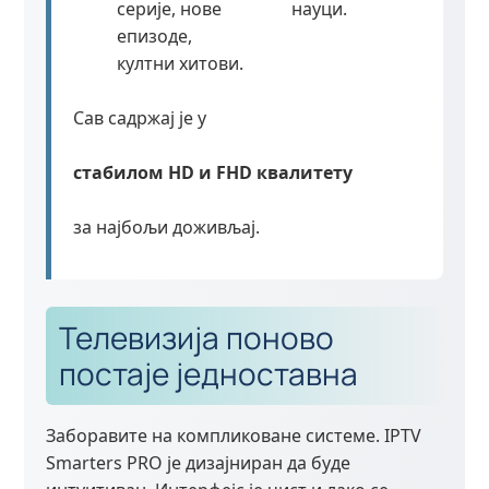
серије, нове
науци.
епизоде,
култни хитови.
Сав садржај је у
стабилом HD и FHD квалитету
за најбољи доживљај.
Телевизија поново
постаје једноставна
Заборавите на компликоване системе. IPTV
Smarters PRO је дизајниран да буде