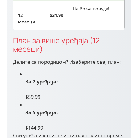
Најбоља понуда!
12
$34.99
месеци
План за више уређаја (12
месеци)
Делите са породицом? Изаберите овај план:
За 2 уређаја:
$59.99
За 5 уређаја:
$144.99
Сви уређаји користе исти налог у исто време.