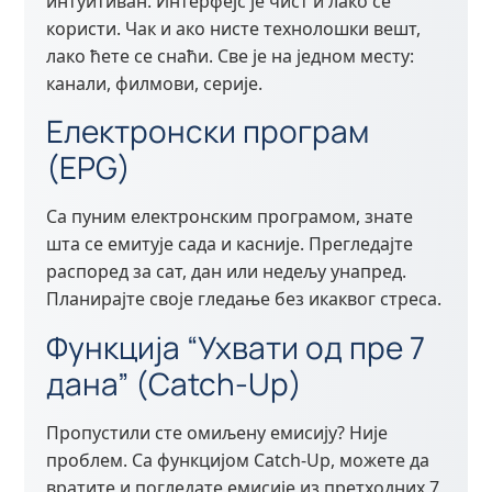
интуитиван. Интерфејс је чист и лако се
користи. Чак и ако нисте технолошки вешт,
лако ћете се снаћи. Све је на једном месту:
канали, филмови, серије.
Електронски програм
(EPG)
Са пуним електронским програмом, знате
шта се емитује сада и касније. Прегледајте
распоред за сат, дан или недељу унапред.
Планирајте своје гледање без икаквог стреса.
Функција “Ухвати од пре 7
дана” (Catch-Up)
Пропустили сте омиљену емисију? Није
проблем. Са функцијом Catch-Up, можете да
вратите и погледате емисије из претходних 7