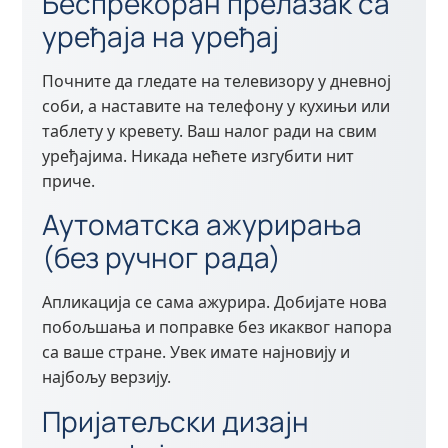
Беспрекоран прелазак са
уређаја на уређај
Почните да гледате на телевизору у дневној
соби, а наставите на телефону у кухињи или
таблету у кревету. Ваш налог ради на свим
уређајима. Никада нећете изгубити нит
приче.
Аутоматска ажурирања
(без ручног рада)
Апликација се сама ажурира. Добијате нова
побољшања и поправке без икаквог напора
са ваше стране. Увек имате најновију и
најбољу верзију.
Пријатељски дизајн