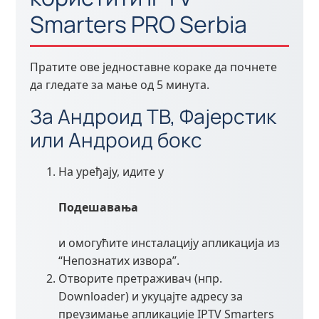
Smarters PRO Serbia
Пратите ове једноставне кораке да почнете
да гледате за мање од 5 минута.
За Андроид ТВ, Фајерстик
или Андроид бокс
На уређају, идите у
Подешавања
и омогућите инсталацију апликација из
“Непознатих извора”.
Отворите претраживач (нпр.
Downloader) и укуцајте адресу за
преузимање апликације IPTV Smarters