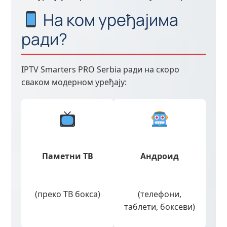
На ком уређајима
ради?
IPTV Smarters PRO Serbia ради на скоро
сваком модерном уређају:
Паметни ТВ
Андроид
(преко ТВ бокса)
(телефони,
таблети, боксеви)