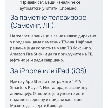
“Пријави се”. Ваши канали ће се
аутоматски учитати. Спремно!
За паметне телевизоре
(Самсунг, ЛГ)
На жалост, апликација се не налази директно
у продавницама паметних ТВ-ова. Најбоље
решење је да користите мали ТВ бокс (нпр.
Amazon Fire Stick) и да га прикључите на ТВ.
Јефтино је и ради савршено.
За iPhone или iPad (iOS)
Идите у App Store и претражите “IPTV
Smarters Player”. Инсталирајте званичну
апликацију. Отворите је и унесите исте
податке о серверу и пријави као горе.
Можете да гледате било где.