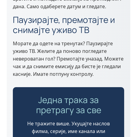
дана. Само одаберете датум и гледате.
Паузирајте, премотајте и
снимајте уживо ТВ
Морате да одете на тренутак? Паузирајте
уживо ТВ. Желите да поново погледате
невероватан гол? Премотајте уназад. Можете
чак и да снимите емисију да бисте је гледали
касније. Имате потпуну контролу.
Једна трака за
претрагу за све
Не тражите више. Укуцајте наслов
филма, серије, име канала или