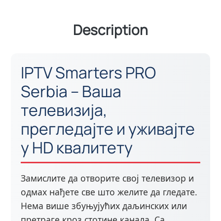
Description
IPTV Smarters PRO
Serbia – Ваша
телевизија,
прегледајте и уживајте
у HD квалитету
Замислите да отворите свој телевизор и
одмах нађете све што желите да гледате.
Нема више збуњујућих даљинских или
претраге кроз стотине канала. Са