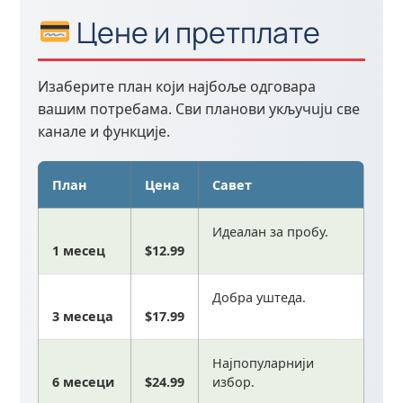
Цене и претплате
Изаберите план који најбоље одговара
вашим потребама. Сви планови укључuju све
канале и функције.
План
Цена
Савет
Идеалан за пробу.
1 месец
$12.99
Добра уштеда.
3 месеца
$17.99
Најпопуларнији
6 месеци
$24.99
избор.