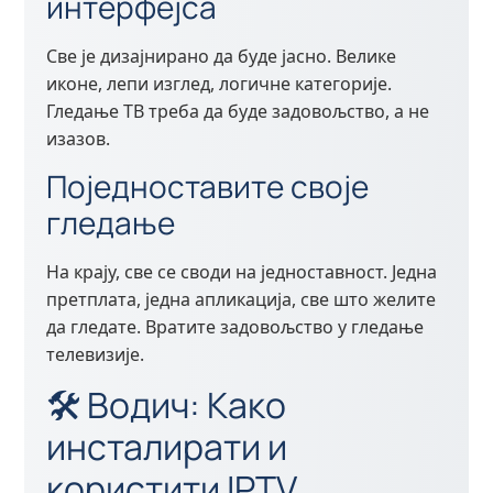
интерфејса
Све је дизајнирано да буде јасно. Велике
иконе, лепи изглед, логичне категорије.
Гледање ТВ треба да буде задовољство, а не
изазов.
Поједноставите своје
гледање
На крају, све се своди на једноставност. Једна
претплата, једна апликација, све што желите
да гледате. Вратите задовољство у гледање
телевизије.
🛠 Водич: Како
инсталирати и
користити IPTV