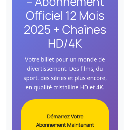
– Abonnement
Officiel 12 Mois
2025 + Chaînes
HD/4K
Votre billet pour un monde de
divertissement. Des films, du
sport, des séries et plus encore,
en qualité cristalline HD et 4K.
Démarrez Votre
Abonnement Maintenant