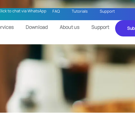
Click to chat via WhatsApp
FAQ
Tutorials
Support
rvices
Download
About us
Support
Sub