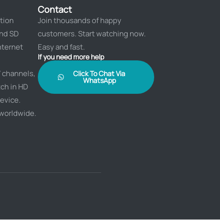
Contact
tion
Join thousands of happy
and SD
customers. Start watching now.
nternet
Easy and fast.
If you need more help
 channels,
Click To Chat Via
WhatsApp
ch in HD
evice.
 worldwide.