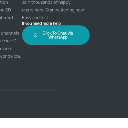
tion
Join thousands of happy
and SD
customers. Start watching now.
nternet
Easy and fast.
If you need more help
 channels,
Click To Chat Via
WhatsApp
ch in HD
evice.
 worldwide.