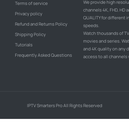
We provide high resolu
Terms of service
channels 4K, FHD, HD 
Privacy policy
QUALITY for different i
Refund and Returns Policy
speeds.
Watch thousands of TV
Shipping Policy
movies and series. Wat
Tutorials
and 4K quality on any d
Frequently Asked Questions
access to all channels
IPTV Smarters Pro All Rights Reserved