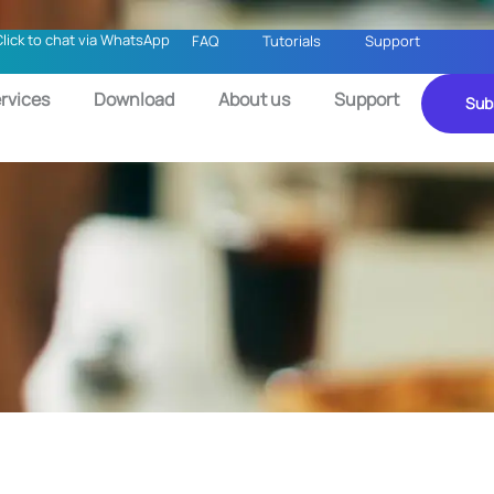
Click to chat via WhatsApp
FAQ
Tutorials
Support
rvices
Download
About us
Support
Sub