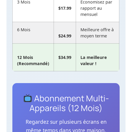
3 Mois
Économisez par
$17.99
rapport au
mensuel
6 Mois
Meilleure offre à
$24.99
moyen terme
12 Mois
$34.99
La meilleure
(Recommandé)
valeur !
Abonnement Multi-
Appareils (12 Mois)
Regardez sur plusieurs écrans en
même temps dans votre maison.