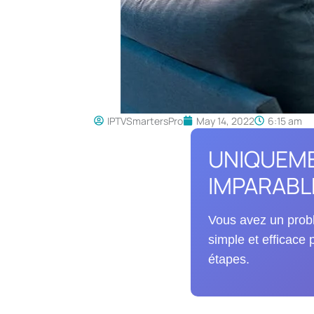
IPTVSmartersPro
May 14, 2022
6:15 am
UNIQUEME
IMPARABL
Vous avez un probl
simple et efficace 
étapes.