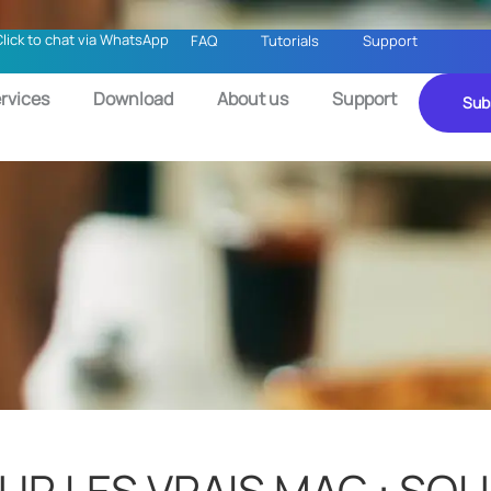
Click to chat via WhatsApp
FAQ
Tutorials
Support
rvices
Download
About us
Support
Sub
R LES VRAIS MAG : SOL