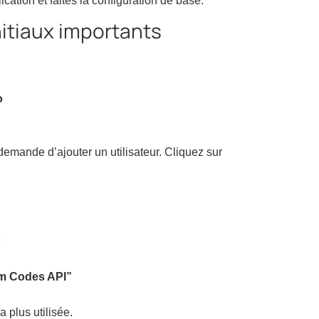
ication et faites la configuration de base.
itiaux importants
o
demande d’ajouter un utilisateur. Cliquez sur
z
am Codes API”
a plus utilisée.