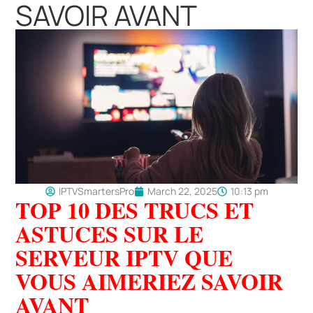
SAVOIR AVANT
IPTVSmartersPro
March 22, 2025
10:13 pm
TOP 10 DES TRUCS ET
ASTUCES SUR LE
SERVEUR IPTV QUE
VOUS AIMERIEZ SAVOIR
AVANT