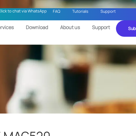
Click to chat via WhatsApp
FAQ
Tutorials
Support
rvices
Download
About us
Support
Sub
 MAG520