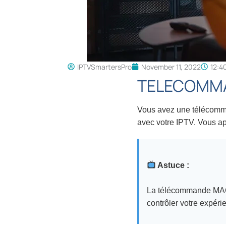
IPTVSmartersPro
November 11, 2022
12:4
TELECOMMAN
Vous avez une télécomma
avec votre IPTV. Vous app
Astuce :
La télécommande MAG5
contrôler votre expéri