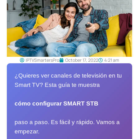
IPTVSmartersPro
October 17, 2022
4:21 am
¿Quieres ver canales de televisión en tu
Smart TV? Esta guía te muestra
cómo configurar SMART STB
paso a paso. Es fácil y rápido. Vamos a
empezar.