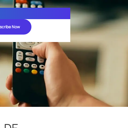
scribe Now
A DE