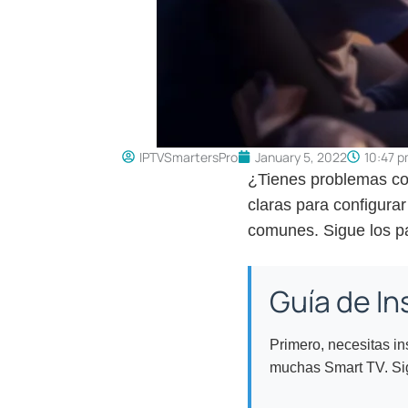
IPTVSmartersPro
January 5, 2022
10:47 
¿Tienes problemas con
claras para configura
comunes. Sigue los pa
Guía de I
Primero, necesitas in
muchas Smart TV. Si