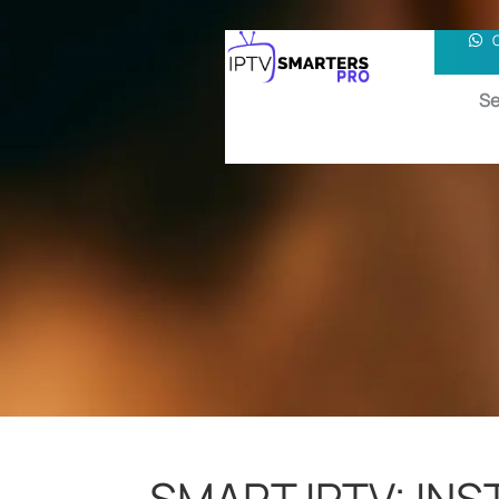
Se
SMART IPTV: INS