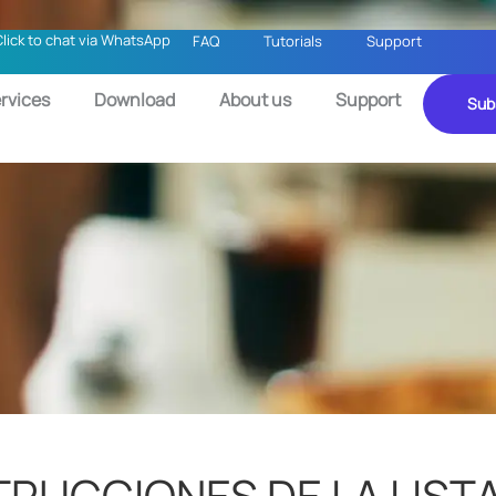
Click to chat via WhatsApp
FAQ
Tutorials
Support
rvices
Download
About us
Support
Sub
TRUCCIONES DE LA LIST