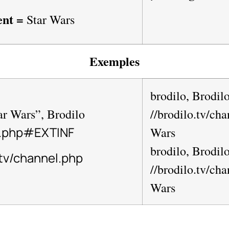
ent =
Star Wars
Exemples
brodilo, Brodilo
ar Wars”, Brodilo
//brodilo.tv/ch
el.php#EXTINF
Wars
brodilo, Brodilo
.tv/channel.php
//brodilo.tv/ch
Wars