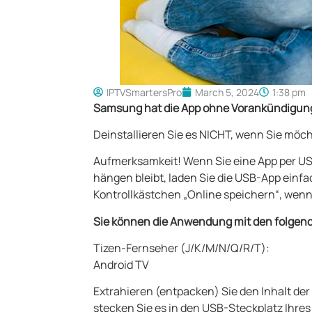
IPTVSmartersPro
March 5, 2024
1:38 pm
Samsung hat die App ohne Vorankündigung
Deinstallieren Sie es NICHT, wenn Sie möcht
Aufmerksamkeit! Wenn Sie eine App per US
hängen bleibt, laden Sie die USB-App einfac
Kontrollkästchen „Online speichern“, wenn
Sie können die Anwendung mit den folgend
Tizen-Fernseher (J/K/M/N/Q/R/T):
Android TV
Extrahieren (entpacken) Sie den Inhalt d
stecken Sie es in den USB-Steckplatz Ihres