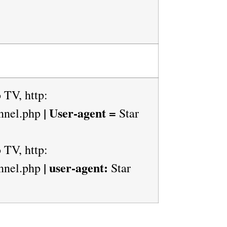
 TV, http:
| User-agent =
annel.php
Star
 TV, http:
| user-agent:
annel.php
Star