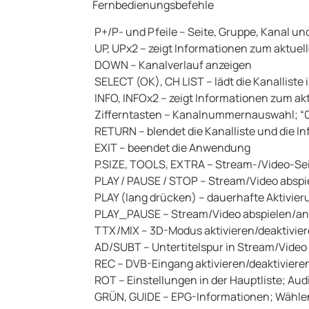
Fernbedienungsbefehle
P+/P- und Pfeile – Seite, Gruppe, Kanal un
UP, UPx2 – zeigt Informationen zum aktue
DOWN – Kanalverlauf anzeigen
SELECT (OK), CH LIST – lädt die Kanallis
INFO, INFOx2 – zeigt Informationen zum a
Zifferntasten – Kanalnummernauswahl; “0”
RETURN – blendet die Kanalliste und die In
EXIT – beendet die Anwendung
P.SIZE, TOOLS, EXTRA – Stream-/Video-Se
PLAY / PAUSE / STOP – Stream/Video absp
PLAY (lang drücken) – dauerhafte Aktivier
PLAY_PAUSE – Stream/Video abspielen/an
TTX/MIX – 3D-Modus aktivieren/deaktivie
AD/SUBT – Untertitelspur in Stream/Video 
REC – DVB-Eingang aktivieren/deaktiviere
ROT – Einstellungen in der Hauptliste; A
GRÜN, GUIDE – EPG-Informationen; Wähle