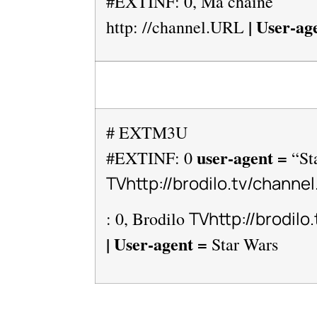
#EXTINF: 0, Ma chaîne
| User-ag
http: //channel.URL
# EXTM3U
user-agent =
#EXTINF: 0
“St
TVhttp://brodilo.tv/chann
TVhttp://brodilo
: 0, Brodilo
| User-agent =
Star Wars