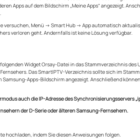
nderen Apps auf dem Bildschirm „Meine Apps“ angezeigt. Ansc
.
ie versuchen, Menü -> Smart Hub -> App automatisch aktualis
hers verloren geht. Andernfalls ist keine Lösung verfügbar.
er folgenden Widget Orsay-Datei in das Stammverzeichnis de
s Fernsehers. Das SmartIPTV-Verzeichnis sollte sich im Stam
em Samsung-Apps-Bildschirm angezeigt. Anschließend können
klermodus auch die IP-Adresse des Synchronisierungsservers „
ernsehern der D-Serie oder älteren Samsung-Fernsehern.
ste hochladen, indem Sie diesen Anweisungen folgen.