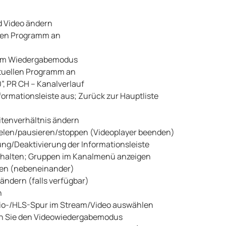
d Video ändern
llen Programm an
te im Wiedergabemodus
ktuellen Programm an
, PR CH – Kanalverlauf
formationsleiste aus; Zurück zur Hauptliste
itenverhältnis ändern
ielen/pausieren/stoppen (Videoplayer beenden)
ung/Deaktivierung der Informationsleiste
halten; Gruppen im Kanalmenü anzeigen
ren (nebeneinander)
ändern (falls verfügbar)
n
udio-/HLS-Spur im Stream/Video auswählen
n Sie den Videowiedergabemodus