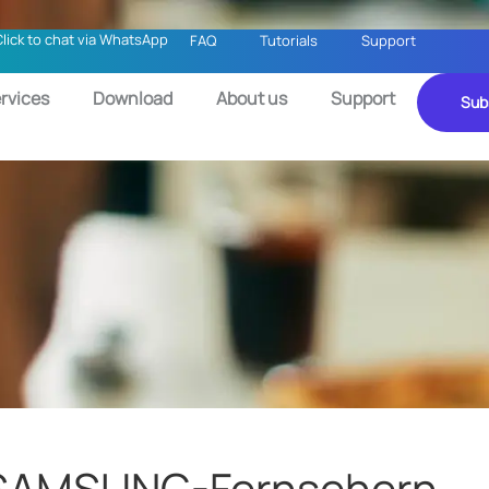
Click to chat via WhatsApp
FAQ
Tutorials
Support
rvices
Download
About us
Support
Sub
 SAMSUNG-Fernsehern