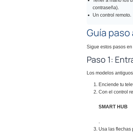
Tener a mano los d
contraseña).
Un control remoto.
Guía paso 
Sigue estos pasos en 
Paso 1: Ent
Los modelos antiguos 
Enciende tu tel
Con el control r
SMART HUB
.
Usa las flechas 