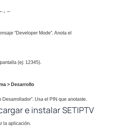
, ←, →
nsaje “Developer Mode”. Anota el
antalla (ej: 12345).
ma > Desarrollo
o Desarrollador”. Usa el PIN que anotaste.
cargar e instalar SETIPTV
 la aplicación.