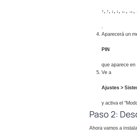
↑, ↑, ↓, ↓, ←, →
.
Aparecerá un me
PIN
que aparece en p
Ve a
Ajustes > Siste
y activa el “Mod
Paso 2: Des
Ahora vamos a instalar