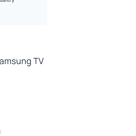
uario y
 Samsung TV
: