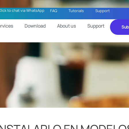
Click to chat via WhatsApp
FAQ
Tutorials
Support
rvices
Download
About us
Support
Sub
 INSTALARLO EN MODEL