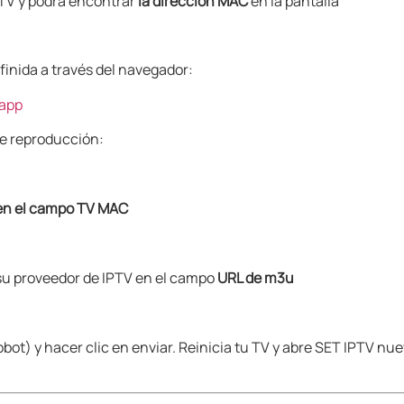
PTV y podrá encontrar
la dirección MAC
en la pantalla
finida a través del navegador:
.app
 de reproducción:
en el campo
TV MAC
 su proveedor de IPTV en el campo
URL de m3u
obot) y hacer clic en enviar. Reinicia tu TV y abre SET IPTV nu