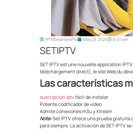
IPTVSmartersPro
May 21, 2024
6:01 am
SETIPTV
SET IPTV est une nouvelle application IPTV
téléchargement direct), le site Web du dév
Las características 
suscripción iptv
fácil de instalar
Potente codificador de vídeo
Admite conexiones m3u y Xtream
Nota:
Set IPTV ofrece una prueba gratuita d
para siempre. La activación de SET IPTV se