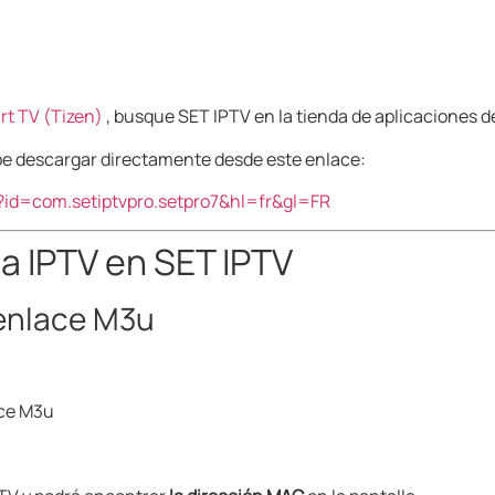
t TV (Tizen)
, busque SET IPTV en la tienda de aplicaciones d
ebe descargar directamente desde este enlace:
ls?id=com.setiptvpro.setpro7&hl=fr&gl=FR
 a IPTV en SET IPTV
 enlace M3u
ace M3u