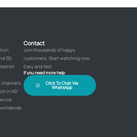
Contact
tion
Join thousands of happy
and SD
customers. Start watching now.
nternet
Easy and fast.
If you need more help
 channels,
Click To Chat Via
WhatsApp
ch in HD
evice.
 worldwide.