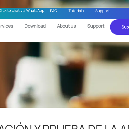
Click to chat via WhatsApp
FAQ
Tutorials
Support
rvices
Download
About us
Support
Sub
LACIÓN Y PRUEBA DE LA 