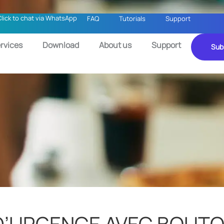
Click to chat via WhatsApp
FAQ
Tutorials
Support
rvices
Download
About us
Support
Sub
D’URGENCE AVEC BOUTO