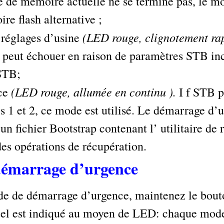
que de mémoire actuelle ne se termine pas, le
re flash alternative ;
(LED rouge, clignotement rap
 réglages d’usine
peut échouer en raison de paramètres STB inc
 STB;
(LED rouge, allumée en continu ).
ce
I f STB p
 1 et 2, ce mode est utilisé. Le démarrage d’
n fichier Bootstrap contenant l’ utilitaire de
 des opérations de récupération.
démarrage d’urgence
de de démarrage d’urgence, maintenez le bouto
uel est indiqué au moyen de LED: chaque mode