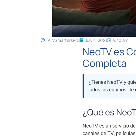
IPTVSmartersPro
July 4, 2021
4:40 am
NeoTV es Co
Completa
¿Tienes NeoTV y quier
todos los equipos. Te 
¿Qué es NeoT
NeoTV es un servicio de 
canales de TV, películas