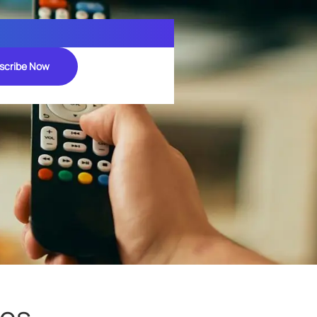
scribe Now
pos