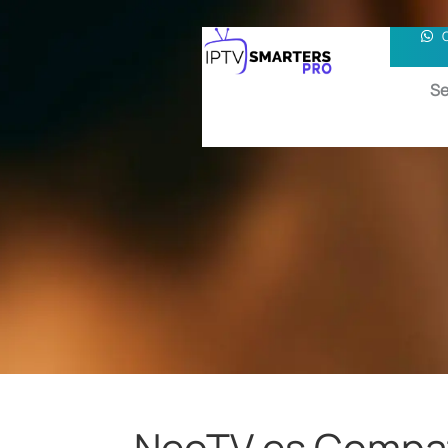
Se
NeoTV es Compat