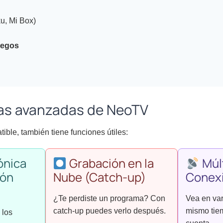
u, Mi Box)
uegos
cas avanzadas de NeoTV
ble, también tiene funciones útiles:
ónica
Grabación en la
Múl
ión
Nube (Catch-up)
Conex
¿Te perdiste un programa? Con
Vea en var
catch-up puedes verlo después.
mismo tie
 los