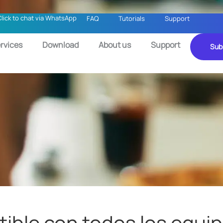
Click to chat via WhatsApp
FAQ
Tutorials
Support
rvices
Download
About us
Support
Sub
ible con todos los equi