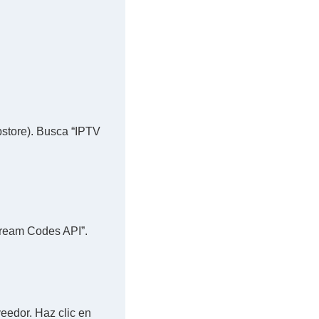
pstore). Busca “IPTV
tream Codes API”.
veedor. Haz clic en