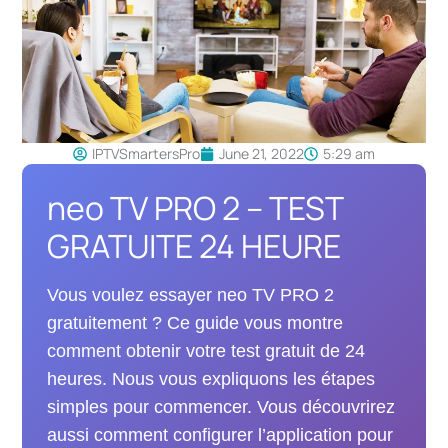
IPTVSmartersPro
June 21, 2022
5:29 am
neo TV PRO 2 – TEST
GRATUITE 24 HEURE
Vous voulez essayer neo TV PRO 2
gratuitement ? Ce guide vous montre
comment obtenir votre test gratuit de 24
heures. Nous vous expliquons les étapes
simples pour commencer. Vous découvrirez
aussi comment configurer l’application pour