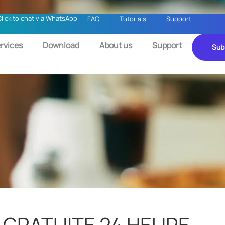
Click to chat via WhatsApp
FAQ
Tutorials
Support
rvices
Download
About us
Support
Sub
T GRATUITE 24 HEURE