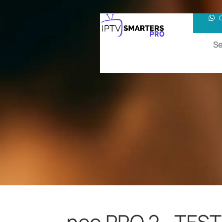
Se
neo PRO 2– TES