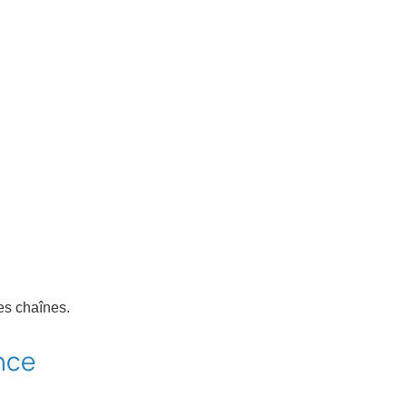
les chaînes.
nce