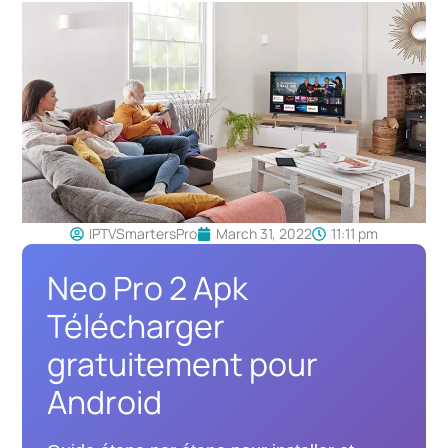
IPTVSmartersPro
March 31, 2022
11:11 pm
Neo Pro 2 Apk
Télécharger
gratuitement pour
Android