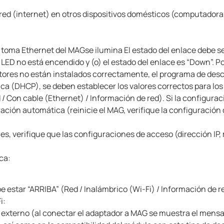
e red (internet) en otros dispositivos domésticos (computadora, 
a toma Ethernet del MAG
se ilumina
El estado del enlace debe s
l LED no está encendido y (o) el estado del enlace es “Down”.
Po
tores no están instalados correctamente, el programa de desco
tica (DHCP), se deben establecer los valores correctos para lo
 / Con cable (Ethernet) / Información de red).
Si la configura
ración automática (reinicie el MAG, verifique la configuración
es, verifique que las configuraciones de acceso (dirección IP
ca:
e estar “ARRIBA” (Red / Inalámbrico (Wi-Fi) / Información de r
i:
i externo (al conectar el adaptador a MAG
se muestra el mensaj