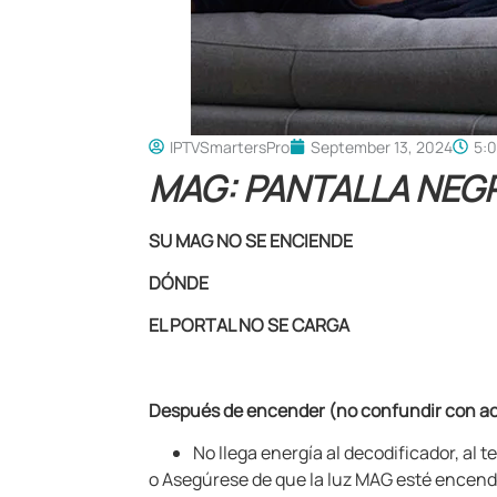
IPTVSmartersPro
September 13, 2024
5:
MAG: PANTALLA NEG
SU MAG NO SE ENCIENDE
DÓNDE
EL PORTAL NO SE CARGA
Después de encender (no confundir con a
No llega energía al decodificador, al t
o
Asegúrese de que la luz MAG esté encend