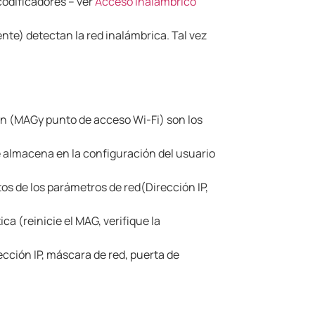
codificadores – ver
Acceso inalámbrico
gente) detectan la red inalámbrica.
Tal vez
ión (MAG
y punto de acceso Wi-Fi) son los
e almacena en la configuración del usuario
tos de los parámetros de red
(Dirección IP,
ca (reinicie el MAG, verifique la
ección IP, máscara de red, puerta de