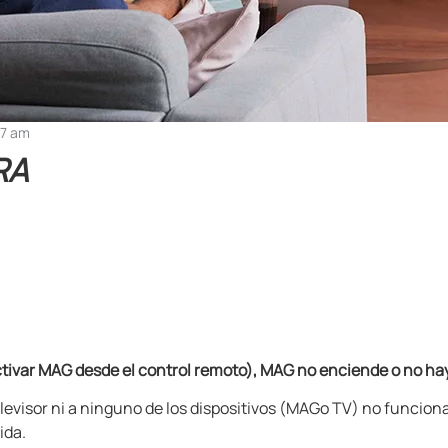
07 am
RA
ctivar MAG
desde el control remoto), MAG
no enciende o no hay
elevisor ni a ninguno de los dispositivos (MAG
o TV) no funcion
ida.