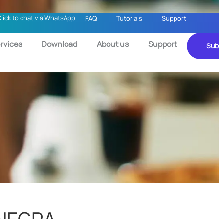
Click to chat via WhatsApp
FAQ
Tutorials
Support
rvices
Download
About us
Support
Sub
 NEGRA