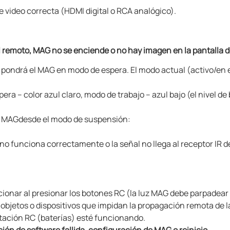
e video correcta (HDMI digital o RCA analógico).
l remoto, MAG no se enciende o no hay imagen en la pantalla de
o pondrá el MAG
en modo de espera.
El modo actual (activo/en
 – color azul claro, modo de trabajo – azul bajo (el nivel de 
l MAG
desde el modo de suspensión:
o funciona correctamente o la señal no llega al receptor IR 
ionar al presionar los botones RC (la luz MAG
debe parpadear 
e objetos o dispositivos que impidan la propagación remota de l
tación RC (baterías) esté funcionando.