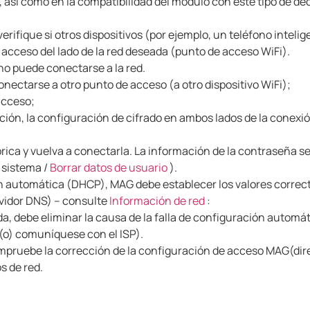
, así como en la compatibilidad del módulo con este tipo de de
verifique si otros dispositivos (por ejemplo, un teléfono inteli
 acceso del lado de la red deseada (punto de acceso WiFi).
 no puede conectarse a la red.
nectarse a otro punto de acceso (a otro dispositivo WiFi);
acceso;
ión, la configuración de cifrado en ambos lados de la conex
brica y vuelva a conectarla.
La información de la contraseña s
 sistema /
Borrar datos de usuario
).
ión automática (DHCP), MAG debe establecer los valores correc
rvidor DNS) – consulte
Información de red
:
a, debe eliminar la causa de la falla de configuración automáti
 (o) comuníquese con el ISP).
mpruebe la corrección de la configuración de acceso MAG
(dir
s de red.