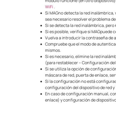
módulo funcione (en otro dispositivo)
WiFi
.
Si MAG
no detecta la red inalámbrica, 
sea necesario resolver el problema de
Si se detecta la red inalámbrica, pero
Si es posible, verifique si MAG
puede co
Vuelva a introducir la contraseña de 
Compruebe que el modo de autenticac
mismos.
Si es necesario, elimine la red inalám
(para restablecer – Configuración del
Si se utiliza la opción de configurac
máscara de red, puerta de enlace, se
Si la configuración no está configurad
configuración del dispositivo de red y
En caso de configuración manual, co
enlace) y configuración de dispositivo