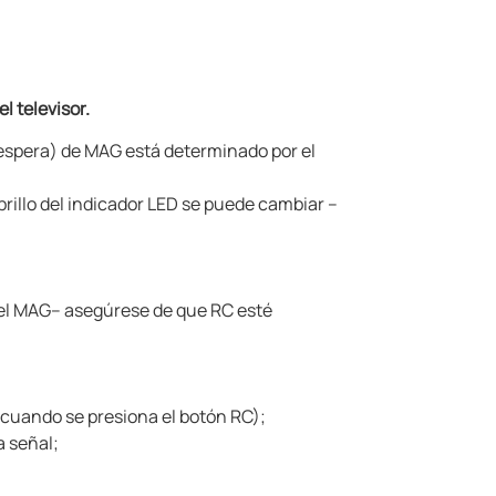
l televisor.
 espera) de MAG
está determinado por el
brillo del indicador LED se puede cambiar –
del MAG
– asegúrese de que RC esté
cuando se presiona el botón RC);
a señal;