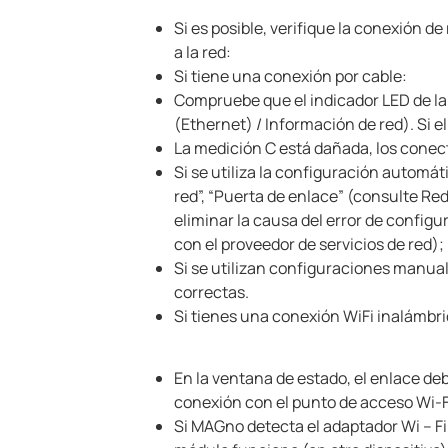
Si es posible, verifique la conexión d
a la red:
Si tiene una conexión por cable:
Compruebe que el indicador LED de l
(Ethernet) / Información de red).
Si e
La medición C está dañada, los conec
Si se utiliza la configuración automá
red”, “Puerta de enlace” (consulte Red
eliminar la causa del error de configu
con el proveedor de servicios de red);
Si se utilizan configuraciones manual
correctas.
Si tienes una conexión WiFi inalámbri
En la ventana de estado, el enlace deb
conexión con el punto de acceso Wi-F
Si MAG
no detecta el adaptador Wi – F