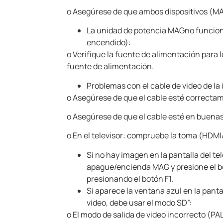
o
Asegúrese de que ambos dispositivos (MA
La unidad de potencia MAG
no funcion
encendido):
o
Verifique la fuente de alimentación para 
fuente de alimentación.
Problemas con el cable de video de la
o
Asegúrese de que el cable esté correcta
o
Asegúrese de que el cable esté en buena
o
En el televisor: compruebe la toma (HDMI
Si no hay imagen en la pantalla del te
apague/encienda MAG
y presione el 
presionando el botón F1.
Si aparece la ventana azul en la panta
video, debe usar el modo SD”:
o
El modo de salida de video incorrecto (P