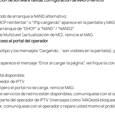
ión de software fallida, configuración de MAG
o reinicio
modo de arranque a NAND alternativo;
DHCP reintentar” o “tftp cargando” aparece en la pantalla y MA
 arranque de “DHCP” a “NAND” / “NAND2”
 de Multicast (actualización de MC), reinicie el MAG.
ceso al portal del operador
 logotipo y los mensajes ‘Cargando…’ son visibles en la pantalla),
 aparece el mensaje “Error al cargar la página”, verifique la con
tá disponible;
eedor de IPTV.
ed pero el portal no se carga, reinicie MAG.
los servicios de red no están disponibles, comuníquese con el 
or parte del operador de IPTV (mensajes como ‘MAG
está bloquea
sor, comuníquese con el operador o repare usted mismo el probl