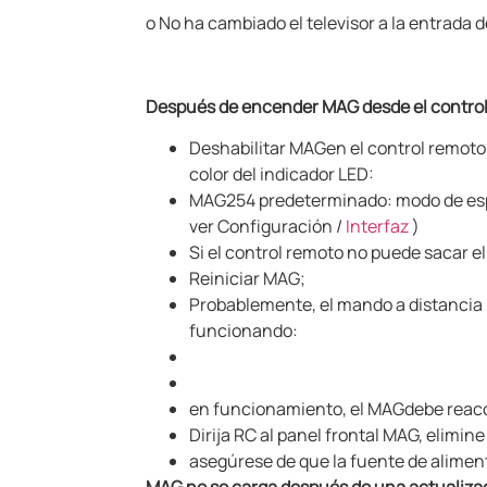
o
No ha cambiado el televisor a la entrada d
Después de encender MAG
desde el contro
Deshabilitar MAG
en el control remot
color del indicador LED:
MAG254 predeterminado: modo de espera
ver Configuración /
Interfaz
)
Si el control remoto no puede sacar e
Reiniciar MAG;
Probablemente, el mando a distancia n
funcionando:
en funcionamiento, el MAG
debe reacc
Dirija RC al panel frontal MAG, elimin
asegúrese de que la fuente de alimen