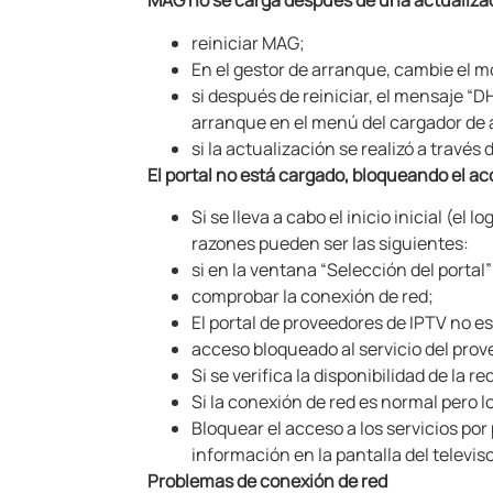
MAG
no se carga después de una actualizac
reiniciar MAG;
En el gestor de arranque, cambie el 
si después de reiniciar, el mensaje “
arranque en el menú del cargador de
si la actualización se realizó a través
El portal no está cargado, bloqueando el ac
Si se lleva a cabo el inicio inicial (el
razones pueden ser las siguientes:
si en la ventana “Selección del portal”
comprobar la conexión de red;
El portal de proveedores de IPTV no es
acceso bloqueado al servicio del prov
Si se verifica la disponibilidad de la r
Si la conexión de red es normal pero 
Bloquear el acceso a los servicios p
información en la pantalla del televi
Problemas de conexión de red