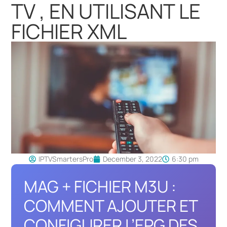
TV , EN UTILISANT LE
FICHIER XML
IPTVSmartersPro
December 3, 2022
6:30 pm
MAG + FICHIER M3U :
COMMENT AJOUTER ET
CONFIGURER L’EPG DES