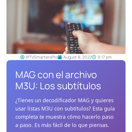
IPTVSmartersPro
August 8, 2022
9:17 pm
MAG con el archivo
M3U: Los subtítulos
¿Tienes un decodificador MAG y quieres
usar listas M3U con subtítulos? Esta guía
completa te muestra cómo hacerlo paso
a paso. Es más fácil de lo que piensas.