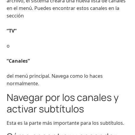
archivo, el sistema creará una nueva lista de canales
en el menú. Puedes encontrar estos canales en la
sección
“TV”
o
“Canales”
del menú principal. Navega como lo haces
normalmente.
Navegar por los canales y
activar subtítulos
Esta es la parte más importante para los subtítulos.