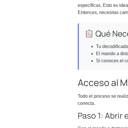
específicas. Esto es idea
Entonces, necesitas camb
Qué Nece
Tu decodificado
El mando a dista
Si conoces el c
Acceso al M
Todo el proceso se reali
correcta.
Paso 1: Abrir 