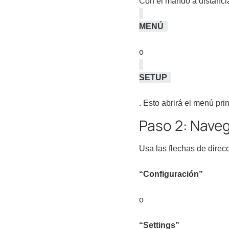
Con el mando a distancia
MENÚ
o
SETUP
. Esto abrirá el menú prin
Paso 2: Nave
Usa las flechas de direc
“Configuración”
o
“Settings”