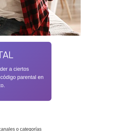
TAL
der a ciertos
 código parental en
to.
 canales o categorías