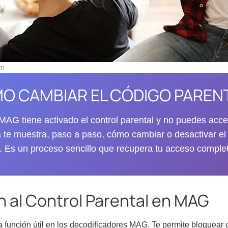
pm
O CAMBIAR EL CÓDIGO PAREN
MAG tiene activado el control parental y no puedes acce
 te muestra, paso a paso, cómo cambiar o desactivar el
. Es un proceso sencillo que recupera tu acceso comple
n al Control Parental en MAG
na función útil en los decodificadores MAG. Te permite bloquear