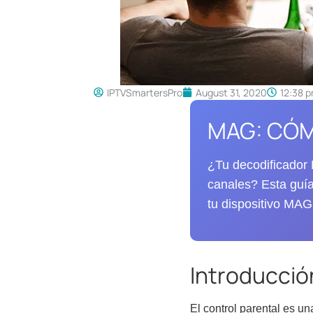
IPTVSmartersPro
August 31, 2020
12:38 
MAG: CÓM
¿Tu decodificador 
canales? Esta guía
tu dispositivo MAG
Introducció
El control parental es u