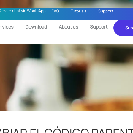
Click to chat via WhatsApp
FAQ
Tutorials
Support
rvices
Download
About us
Support
Sub
BIAR EL CÓDIGO PAREN