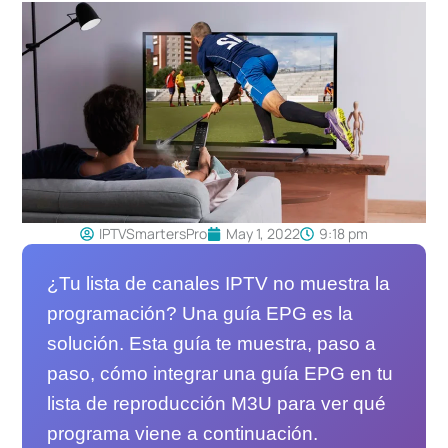
IPTVSmartersPro
May 1, 2022
9:18 pm
¿Tu lista de canales IPTV no muestra la
programación? Una guía EPG es la
solución. Esta guía te muestra, paso a
paso, cómo integrar una guía EPG en tu
lista de reproducción M3U para ver qué
programa viene a continuación.