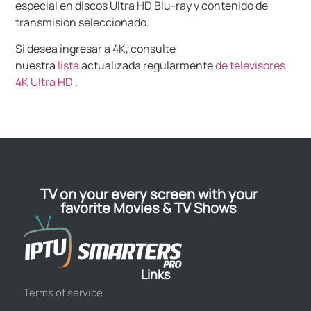
especial en discos Ultra HD Blu-ray y contenido de
transmisión seleccionado.
Si desea ingresar a 4K, consulte
nuestra
lista
actualizada regularmente
de televisores
4K Ultra HD
.
TV on your every screen with your
favorite Movies & TV Shows
Links
Terms of service