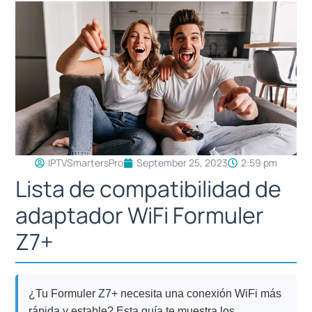
IPTVSmartersPro
September 25, 2023
2:59 pm
Lista de compatibilidad de
adaptador WiFi Formuler
Z7+
¿Tu Formuler Z7+ necesita una conexión WiFi más
rápida y estable? Esta guía te muestra los