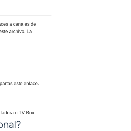
aces a canales de
este archivo. La
partas este enlace.
putadora o TV Box.
onal?