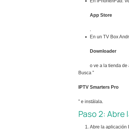
En iPhone/iPad: Ve
App Store
.
En un TV Box Andr
Downloader
o ve a la tienda de
Busca ”
IPTV Smarters Pro
” e instálala.
Paso 2: Abre l
Abre la aplicación