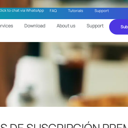
Click to chat via WhatsApp
FAQ
Tutorials
Support
rvices
Download
About us
Support
Sub
ES DE SUSCRIPCIÓN PRE