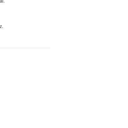
al.
z.