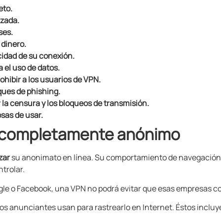
eto.
izada.
ses.
 dinero.
cidad de su conexión.
 el uso de datos.
ohibir a los usuarios de VPN.
ques de phishing.
r la censura y los bloqueos de transmisión.
sas de usar.
rá completamente anónimo
zar
su anonimato en línea. Su comportamiento de navegación 
trolar.
gle o Facebook, una VPN no podrá evitar que esas empresas co
s anunciantes usan para rastrearlo en Internet. Éstos incluy