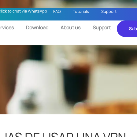
Click to chat via WhatsApp
FAQ
Tutorials
Support
rvices
Download
About us
Support
Sub
AJAS DE USAR UNA VPN