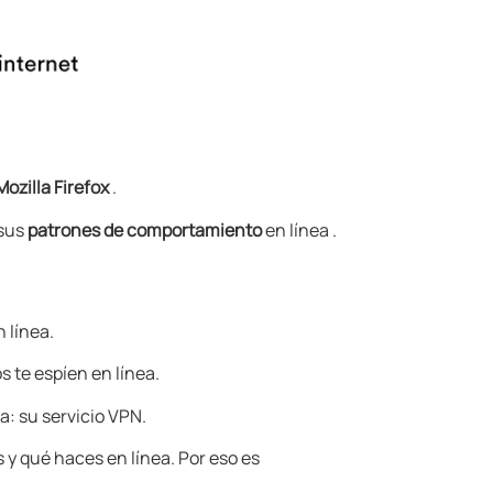
Mozilla Firefox
.
 sus
patrones de comportamiento
en línea .
 línea.
s te espíen en línea.
a: su servicio VPN.
s y qué haces en línea. Por eso es