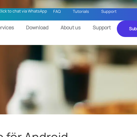
Click to chat via WhatsApp
FAQ
Tutorials
Support
rvices
Download
About us
Support
Sub
o för Android