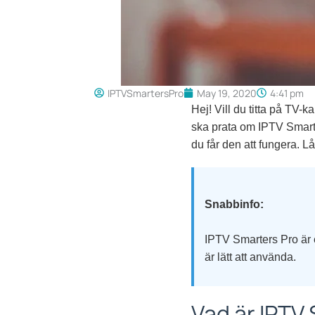
IPTVSmartersPro
May 19, 2020
4:41 pm
Hej! Vill du titta på TV-k
ska prata om IPTV Smarte
du får den att fungera. Lå
Snabbinfo:
IPTV Smarters Pro är e
är lätt att använda.
Vad är IPTV