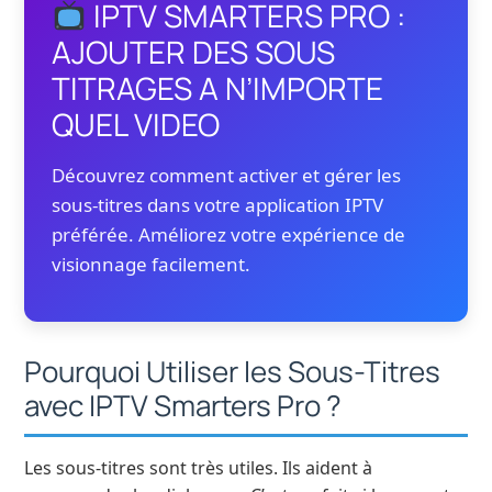
IPTV SMARTERS PRO :
AJOUTER DES SOUS
TITRAGES A N’IMPORTE
QUEL VIDEO
Découvrez comment activer et gérer les
sous-titres dans votre application IPTV
préférée. Améliorez votre expérience de
visionnage facilement.
Pourquoi Utiliser les Sous-Titres
avec IPTV Smarters Pro ?
Les sous-titres sont très utiles. Ils aident à