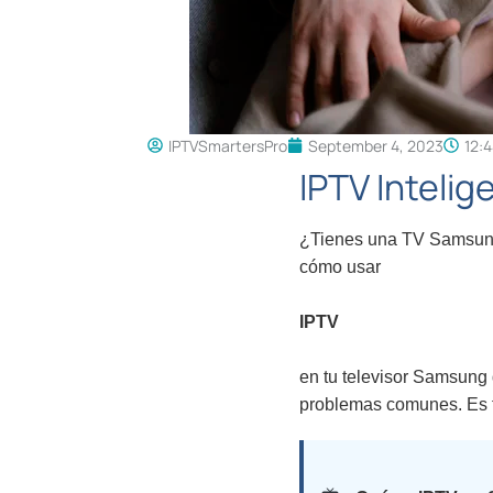
IPTVSmartersPro
September 4, 2023
12:
IPTV Intelig
¿Tienes una TV Samsung y
cómo usar
IPTV
en tu televisor Samsung d
problemas comunes. Es fá