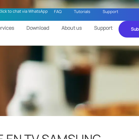
Click to chat via WhatsApp
FAQ
Tutorials
Support
rvices
Download
About us
Support
Sub
TE EN TV SAMSUNG