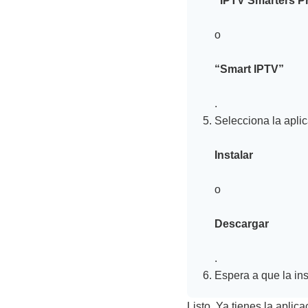
“IPTV Smarters P
o
“Smart IPTV”
.
Selecciona la aplica
Instalar
o
Descargar
.
Espera a que la ins
Listo. Ya tienes la aplic