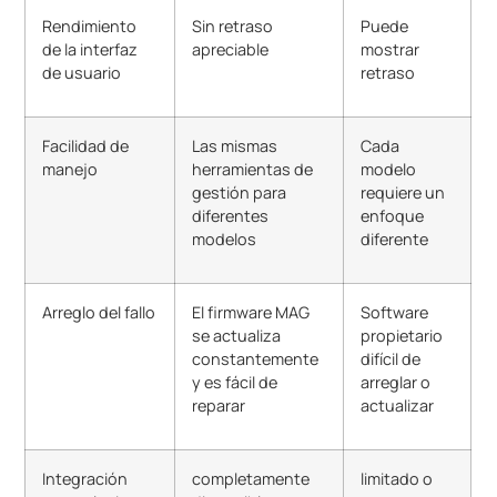
Rendimiento
Sin retraso
Puede
de la interfaz
apreciable
mostrar
de usuario
retraso
Facilidad de
Las mismas
Cada
manejo
herramientas de
modelo
gestión para
requiere un
diferentes
enfoque
modelos
diferente
Arreglo del fallo
El firmware MAG
Software
se actualiza
propietario
constantemente
difícil de
y es fácil de
arreglar o
reparar
actualizar
Integración
completamente
limitado o