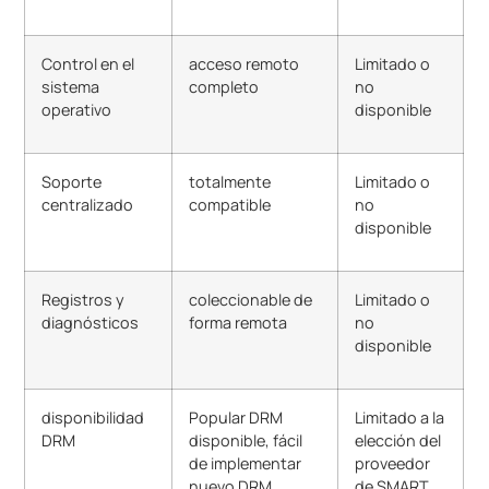
Control en el
acceso remoto
Limitado o
sistema
completo
no
operativo
disponible
Soporte
totalmente
Limitado o
centralizado
compatible
no
disponible
Registros y
coleccionable de
Limitado o
diagnósticos
forma remota
no
disponible
disponibilidad
Popular DRM
Limitado a la
DRM
disponible, fácil
elección del
de implementar
proveedor
nuevo DRM
de SMART