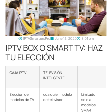
IPTVSmartersPro
June 13, 2020
8:01 pm
IPTV BOX O SMART TV: HAZ
TU ELECCIÓN
CAJA IPTV
TELEVISIÓN
INTELIGENTE
Elección de
cualquier modelo
Limitado
modelos de TV
de televisor
solo a
modelos
SMART