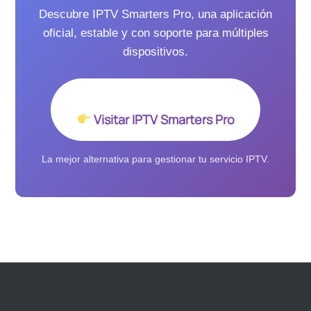
Descubre IPTV Smarters Pro, una aplicación
oficial, estable y con soporte para múltiples
dispositivos.
Visitar IPTV Smarters Pro
La mejor alternativa para gestionar tu servicio IPTV.