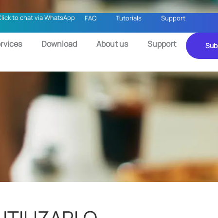
Click to chat via WhatsApp
FAQ
Tutorials
Support
rvices
Download
About us
Support
Sub
UTILIZARLO