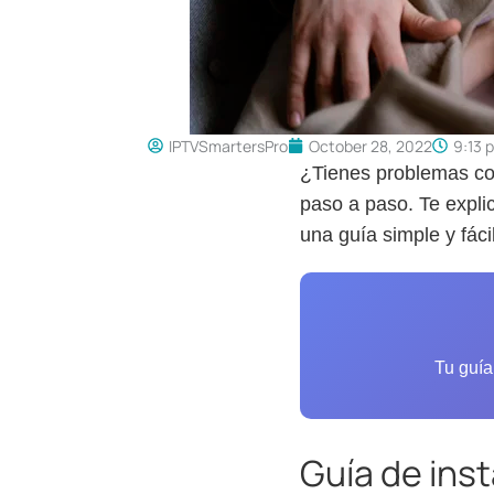
IPTVSmartersPro
October 28, 2022
9:13 
¿Tienes problemas con
paso a paso. Te expli
una guía simple y fáci
Tu guía
Guía de inst