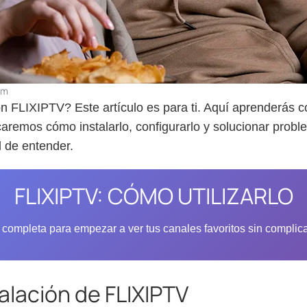
pm
 FLIXIPTV? Este artículo es para ti. Aquí aprenderás c
caremos cómo instalarlo, configurarlo y solucionar pro
l de entender.
FLIXIPTV: CÓMO UTILIZARLO
 completa para empezar a ver tus canales favoritos sin complic
alación de FLIXIPTV