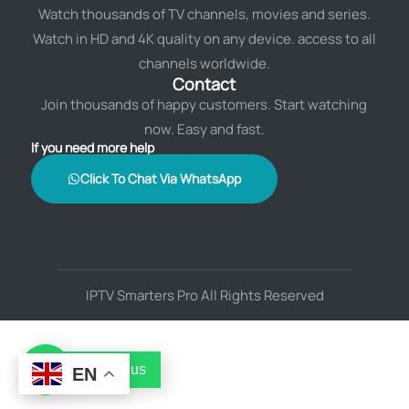
Watch thousands of TV channels, movies and series.
Watch in HD and 4K quality on any device. access to all
channels worldwide.
Contact
Join thousands of happy customers. Start watching
now. Easy and fast.
If you need more help
Click To Chat Via WhatsApp
IPTV Smarters Pro All Rights Reserved
Contact us
EN